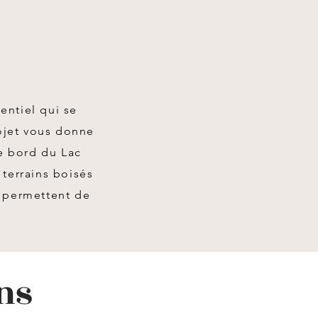
ntiel qui se
ojet vous donne
e bord du Lac
 terrains boisés
s permettent de
ns