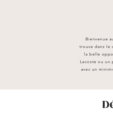
Bienvenue a
trouve dans le
la belle opp
Lacoste ou un p
avec un minimu
D